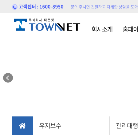
고객센터 : 1600-8950
문의 주시면 친절하고 자세한 상담을 도
홈페이지제작
홍보
회사소개
홈페
블로
포트폴리오
홍보
유지보수
관리대행