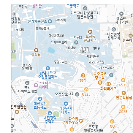
부가서비스
키워
SSL
인쇄
유지보수
웹호