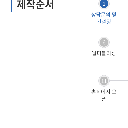
제작순서
1
상담문의 및
온라인문의
견적
컨설팅
6
웹퍼블리싱
고객센터
11
공지
홈페이지 오
픈
개인