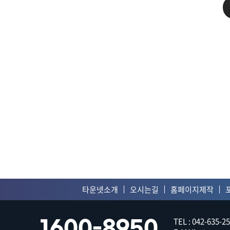
온라인문의
견적
고객센터
공지
개인
타운넷소개
오시는길
홈페이지제작
TEL : 042-635-25
1600-8950