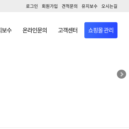
로그인
회원가입
견적문의
유지보수
오시는길
일
앱개발/ERP개발
지보수
온라인문의
고객센터
쇼핑몰 관리
작시 무료서비스
일
앱개발/ERP개발