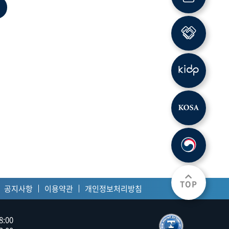
견적문의
보수문의
제휴문의
산업디자인
소프트웨어
러모집
이용약관
조달청등록
TOP
공지사항
이용약관
개인정보처리방침
8:00