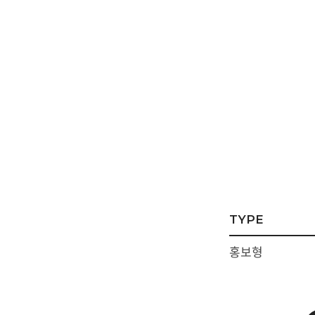
부가서비스
키워
SSL
인쇄
유지보수
웹호
TYPE
홍보형