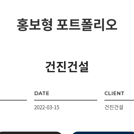
홍보형 포트폴리오
드광고
언론광고
전자
 보안인증서
SMS 문자프로그램
사진
건진건설
물
스팅&유지보수
관리대행서비스
DATE
CLIENT
2022-03-15
건진건설