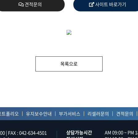
견적문의
사이트 바로가기
문의
제휴문의
유지
목록으로
사항
자주묻는질문
리셀
정보처리방침
포트폴리오
유지보수안내
부가서비스
리셀러문의
견적문의
상담가능시간
AM 09:00 ~ PM 1
00 | FAX : 042-634-4501