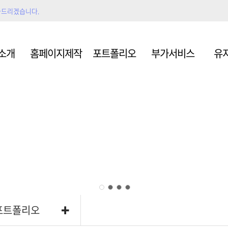
와드리겠습니다.
형
쇼핑몰
모바
소개
홈페이지제작
포트폴리오
부가서비스
유
그
스마트스토어
제
형
쇼핑몰
모바
포트폴리오