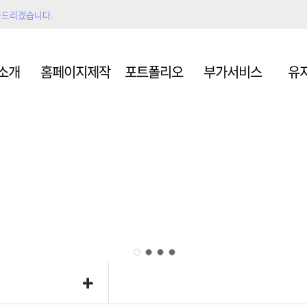
와드리겠습니다.
형
쇼핑몰
모바
소개
홈페이지제작
포트폴리오
부가서비스
유
그
스마트스토어
제
형
쇼핑몰
모바
의