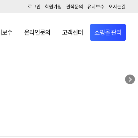
로그인
회원가입
견적문의
유지보수
오시는길
일
앱개발/ERP개발
지보수
온라인문의
고객센터
쇼핑몰 관리
작시 무료서비스
일
앱개발/ERP개발