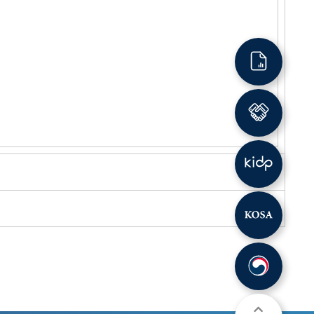
견적문의
제휴문의
산업디자인
소프트웨어
조달청등록